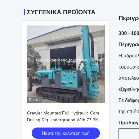
ΣΥΓΓΕΝΙΚΆ ΠΡΟΪΌΝΤΑ
Περιγρ
300 - 10
Περιγρα
Η υδραυλ
κορυφαίο
αποτελεσ
εξερεύνησ
Βίντεο
Σε διάφο
της επιδ
Crawler Mounted Full Hydraulic Core
Drilling Rig Underground With 77.3KW
Προδιαγ
Yuchai Engine
Πάρτε την καλύτερη τιμή