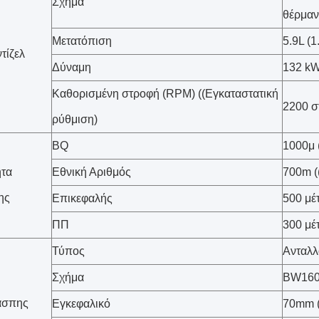
Σχήμα
θέρμαν
Μετατόπιση
5.9L (
τίζελ
Δύναμη
132 kW
Καθορισμένη στροφή (RPM) ((Εγκαταστατική
2200 σ
ρύθμιση)
BQ
1000μ 
ητα
Εθνική Αριθμός
700m (
ης
Επικεφαλής
500 μέ
ΠΠ
300 μέ
Τύπος
Ανταλλ
Σχήμα
BW160
άσπης
Εγκεφαλικό
70mm (