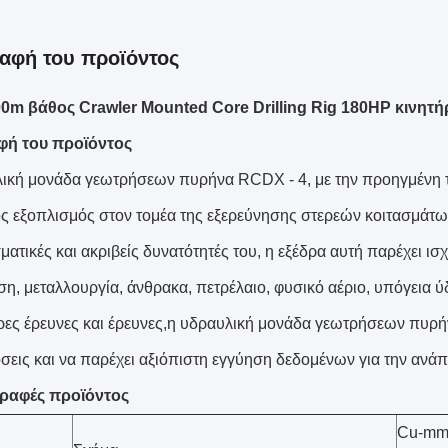
αφή του προϊόντος
00m βάθος Crawler Mounted Core Drilling Rig 180HP κινητή
φή του προϊόντος
ική μονάδα γεωτρήσεων πυρήνα RCDX - 4, με την προηγμένη τε
ς εξοπλισμός στον τομέα της εξερεύνησης στερεών κοιτασμάτω
ματικές και ακριβείς δυνατότητές του, η εξέδρα αυτή παρέχει ισ
η, μεταλλουργία, άνθρακα, πετρέλαιο, φυσικό αέριο, υπόγεια ύδ
ρες έρευνες και έρευνες,η υδραυλική μονάδα γεωτρήσεων πυρήν
όσεις και να παρέχει αξιόπιστη εγγύηση δεδομένων για την ανά
ραφές προϊόντος
Cu-mmi