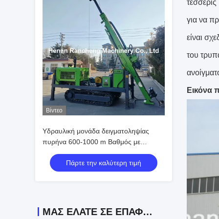
τέσσερις
για να π
είναι σχ
του τρυπ
ανοίγματ
Εικόνα 
Βίντεο
Υδραυλική μονάδα δειγματοληψίας
πυρήνα 600-1000 m Βαθμός με
NQ/BQ/HQ/PQ
Πάρτε την καλύτερη τιμή
ΜΑΣ ΕΛΆΤΕ ΣΕ ΕΠΑΦΉ ΜΕ