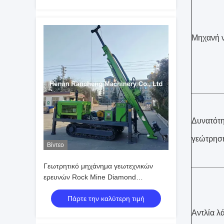
Μηχανή ν
Δυνατότ
γεώτρησ
Βίντεο
Γεωτρητικό μηχάνημα γεωτεχνικών
ερευνών Rock Mine Diamond
RCJ1000C, γεωτρητικό μηχάνημα
Πάρτε την καλύτερη τιμή
γεωτεχνικών ερευνών, γεωτρητικό
μηχάνημα εξερεύνησης
Αντλία λ