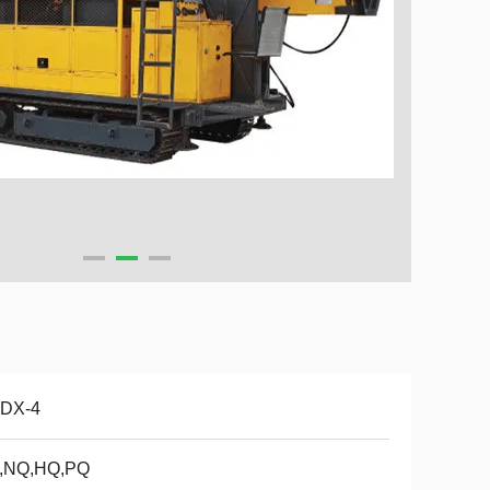
DX-4
,NQ,HQ,PQ