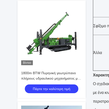
Σφίξιμο 
Άλλα
Βίντεο
1800m BTW Πυρηνική γεωτρύπανο
Χαρακτη
πλήρους υδραυλικού μηχανήματος με
κινητήρα Cu-mmins 154KW
Ο σχεδια
Πάρτε την καλύτερη τιμή
με ένα κ
περιστρο