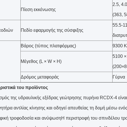
2.5, 4.
Πίεση εκκένωσης
(363, 5
55.5-11
ποδιών
Πεδίο εφαρμογής της σύσφιξης
διατρυ
Βάρος (τύπος πλατφόρμας)
9300 K
5100 ×
Μέγεθος (L × W × H)
(200×8
Δρόμος μεταφοράς
Γύρνα
ριστικά του προϊόντος
σμός της υδραυλικής εξέδρας γεώτρησης πυρήνα RCDX-4 είναι 
ινητήρα αντλίας κίνησης και οδηγεί απευθείας τη δομή μέσω ενό
φική τροφοδοσία και ανύψωσηΗ περιστροφή του σπινδέλου τροφ