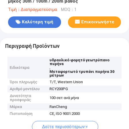
μήκος 30m / 100m / 200m βάθος
Τιμή：Διαπραγματεύσιμα
MOQ：1
Καλύτερη τιμή
Επικοινωνήστε
Περιγραφή Προϊόντων
υδραυλικό φορητό γεωτρύπανο
πυρήνα
Ειδικότερα
,
Μεταφορτωτό τρυπάνι πυρήνα 30
μέτρων
Όροι πληρωμής
T/T, Western Union
Αριθμό μοντέλου
RCY200PG
Δυνατότητα
100 σετ ανά μήνα
προσφοράς
Μάρκα
RanCheng
Πιστοποίηση
CE, ISO 9001:2000
Δείτε περισσότερων