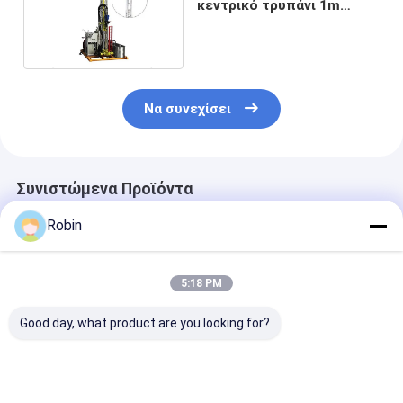
κεντρικό τρυπάνι 1m
Ράβδος μήκος 30m / 100m
/ 200m βάθος
Να συνεχίσει
Συνιστώμενα Προϊόντα
Robin
5:18 PM
Good day, what product are you looking for?
RCJ2000C Μηχάνημα
Crawler Mounted
Γεωτρητικό
Γεωτρήσεων Πυρήνα
Full Hydraulic Core
μηχάνημα
για
Drilling Rig
γεωτεχνικών