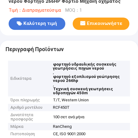
νερού Φορτηγό 266HP Φορτίο Μηχανή οχήματος
Τιμή：Διαπραγματεύσιμα
MOQ：1
Καλύτερη τιμή
Επικοινωνήστε
Περιγραφή Προϊόντων
φορτηγό υδραυλικής συσκευής
γεωτρήσεις πηγών νερού
,
φορτηγό εξοπλισμού γεώτρησης
Ειδικότερα
νερού 266hp
,
Τεχνική συσκευή γεωτρήσεις
υδροπηγών 450m
Όροι πληρωμής
T/T, Western Union
Αριθμό μοντέλου
RCF450T
Δυνατότητα
100 σετ ανά μήνα
προσφοράς
Μάρκα
RanCheng
Πιστοποίηση
CE, ISO 9001:2000