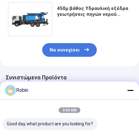
450μ βάθος Υδραυλική εξέδρα
γεωτρήσεις πηγών νερού
Φορτηγό 266HP Φορτίο
Μηχανή οχήματος
Να συνεχίσει
Συνιστώμενα Προϊόντα
Robin
3:03 AM
Good day, what product are you looking for?
RCF200T
RCF200T
Το φορτηγό