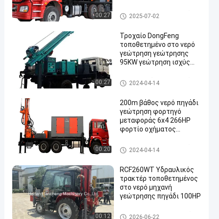
γεωτρήσεων πηγών
νερού/6X4 Φορτηγό
Μηχανή γεώτρησης πηγών ν
00:27
2025-07-02
φορτηγό φορτηγό
ερού
Τροχαίο DongFeng
τοποθετημένο στο νερό
γεώτρηση γεώτρησης
95KW γεώτρηση ισχύς
κινητήρα 350m βάθος
Μηχανή γεώτρησης πηγών ν
00:27
2024-04-14
ερού
200m βάθος νερό πηγάδι
γεώτρηση φορτηγό
μεταφοράς 6x4 266HP
φορτίο οχήματος
κινητήρα
Μηχανή γεώτρησης πηγών ν
00:20
2024-04-14
ερού
RCF260WT Υδραυλικός
τρακτέρ τοποθετημένος
στο νερό μηχανή
γεώτρησης πηγάδι 100HP
Μηχανή τρυπήματος πηγών ν
00:12
2026-06-22