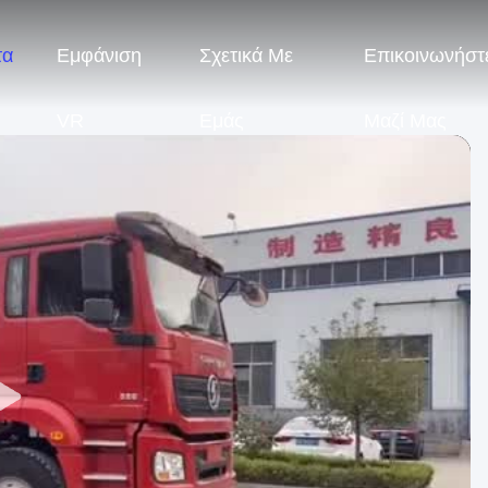
τα
Εμφάνιση
Σχετικά Με
Επικοινωνήστ
VR
Εμάς
Μαζί Μας