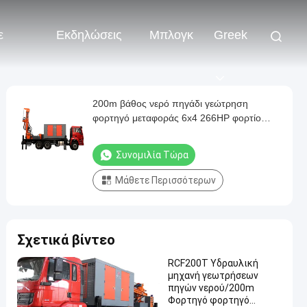
ε
Εκδηλώσεις
Μπλογκ
Greek
200m βάθος νερό πηγάδι γεώτρηση
φορτηγό μεταφοράς 6x4 266HP φορτίο
οχήματος κινητήρα
Συνομιλία Τώρα
Μάθετε Περισσότερων
Σχετικά βίντεο
RCF200T Υδραυλική
μηχανή γεωτρήσεων
πηγών νερού/200m
Φορτηγό φορτηγό