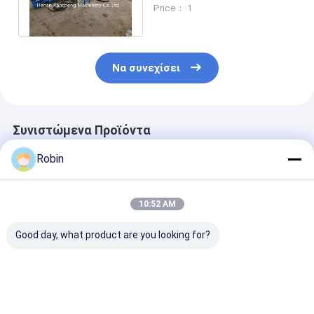
90-150 mm Διαμέτρου
Price： 1
τρύπωσης
Να συνεχίσει
Συνιστώμενα Προϊόντα
Robin
10:52 AM
Good day, what product are you looking for?
Εξαγωγική μηχανή
RCZ-22J Όλο
7Ηλεκτρική
∆ημιουργητική
υδραυλική σήραγγα
υδραυλική συ
μηχανή για την
Jumbo γεώτρηση
γεώτρησης.5K
εκτόξευση
Rig 3880mm βάθος
αγκυροβολία 
πετρώματος
γεώτρησης με 93KW
βάθος έως 60
Καλύτερη τιμή
Καλύτερη τιμή
Καλύτερη 