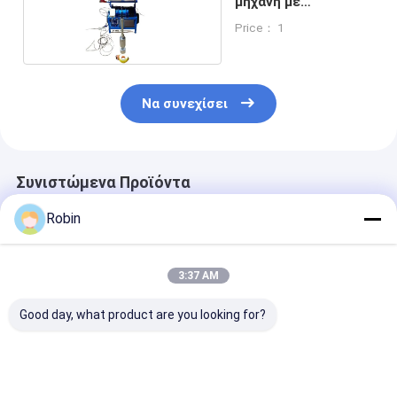
μηχανή με
επικάλυψη
Price： 1
ψευδαργύρου
Να συνεχίσει
Συνιστώμενα Προϊόντα
Robin
3:37 AM
Good day, what product are you looking for?
Αυτός ο ανιχνευτής
Εξοπλισμός
Γεωφυσικά
υπόγειων υδάτων
Γεωφυσικής 300m
καταγραφικά
μπορεί να φτάσει
Εργαλείο
φρεατίων
στο μέγιστο βάθος
Καταγραφής
Εξοπλισμός