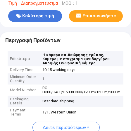
Τιμή：Διαπραγματεύσιμα
MOQ：1
Καλύτερη τιμή
Επικοινωνήστε
Περιγραφή Προϊόντων
,
Η κάμερα επιθεώρησης τρύπας
Ειδικότερα
,
Καμερα με επιχρισμα ψευδαργύρου
Ακριβής Γεωφυσική Κάμερα
Delivery Time
10-15 working days
Minimum Order
1
Quantity
RC-
Model Number
H300/H400/H500/H800/1200m/1500m/2000m
Packaging
Standard shipping
Details
Payment
T/T, Western Union
Terms
Δείτε περισσότερων