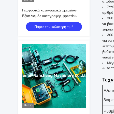
απόδοσ
Στα
Γεωφυσικά καταγραφικά φρεατίων
αριθμό
Εξοπλισμός καταγραφής φρεατίων
360
Εργαλείο καταγραφής φρεατίων,
να βασ
Πάρτε την καλύτερη τιμή
Εξοπλισμός καταγραφής γεωτρήσεων
χαρακτ
Εργαλείο γεωτεχνικής έρευνας
360 
γεωτρήσεων προς πώληση
για να
λεπτομ
βυθιστ
γυαλί 
Μέγ
Αυτό τ
Τεχν
Εξωτ
διάμε
Βίντεο
Ρυθμί