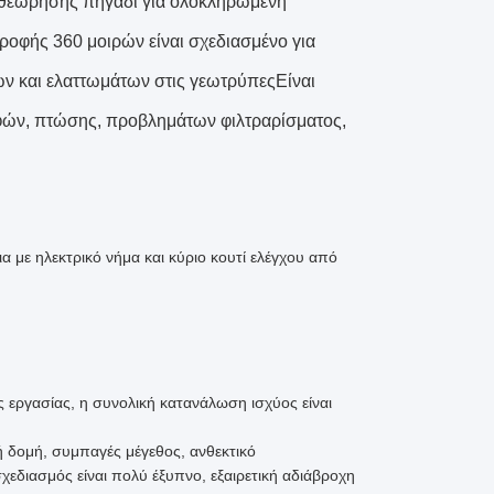
ιθεώρησης πηγάδι για ολοκληρωμένη
οφής 360 μοιρών είναι σχεδιασμένο για
 και ελαττωμάτων στις γεωτρύπεςΕίναι
φών, πτώσης, προβλημάτων φιλτραρίσματος,
με ηλεκτρικό νήμα και κύριο κουτί ελέγχου από
ς εργασίας, η συνολική κατανάλωση ισχύος είναι
 δομή, συμπαγές μέγεθος, ανθεκτικό
χεδιασμός είναι πολύ έξυπνο, εξαιρετική αδιάβροχη