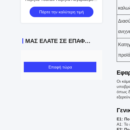
εργαλείο 1% (Σκηνή) Ακριβότητα
καλω
Πάρτε την καλύτερη τιμή
μέτρησης της φαινομενικής αντίστασης
Διασ
ανιχν
ΜΑΣ ΕΛΆΤΕ ΣΕ ΕΠΑΦΉ ΜΕ
Κατη
προϊ
Επαφή τώρα
Εφαρ
Οι κάμ
υποβρύ
όπως δ
εξερεύ
Γενι
Ε1: Πο
Α1: Το
Ε2: Πο