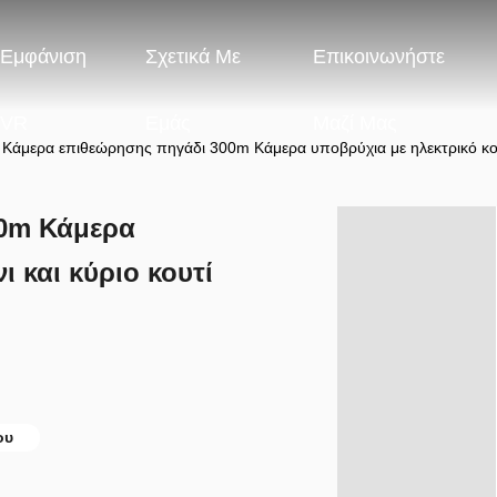
Εμφάνιση
Σχετικά Με
Επικοινωνήστε
VR
Εμάς
Μαζί Μας
Κάμερα επιθεώρησης πηγάδι 300m Κάμερα υποβρύχια με ηλεκτρικό κου
00m Κάμερα
 και κύριο κουτί
ου