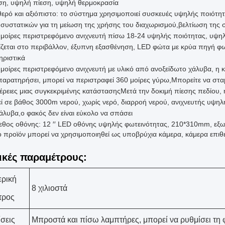
η, υψηλή πίεση, υψηλή θερμοκρασία
θερό και αξιόπιστο: το σύστημα χρησιμοποιεί συσκευές υψηλής ποιότη
 συστατικών για τη μείωση της χρήσης του διαχωρισμού,βελτίωση της σ
 μοίρες περιστρεφόμενο ανιχνευτή πίσω 18-24 υψηλής ποιότητας, υψηλ
ίζεται στο περιβάλλον, έξυπνη εξασθένηση, LED φώτα με κρύα πηγή φ
ηριστικά
μοίρες περιστρεφόμενο ανιχνευτή με υλικό από ανοξείδωτο χάλυβα, η 
 παρατηρήσει, μπορεί να περιστραφεί 360 μοίρες γύρω,Μπορείτε να στα
έρειες μιας συγκεκριμένης κατάστασηςΜετά την δοκιμή πίεσης πεδίου, 
εί σε βάθος 3000m νερού, χωρίς νερό, διαρροή νερού, ανιχνευτής υψηλ
χάλυβα,ο φακός δεν είναι εύκολο να σπάσει
εθος οθόνης: 12 ′′ LED οθόνης υψηλής φωτεινότητας, 210*310mm, εξω
ο προϊόν μπορεί να χρησιμοποιηθεί ως υποβρύχια κάμερα, κάμερα επι
ικές παραμέτρους:
ερική
8 χιλιοστά
τρος
σεις
Μπροστά και πίσω λαμπτήρες, μπορεί να ρυθμίσει τη 