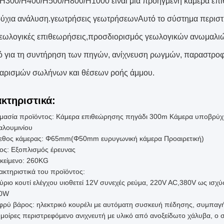
H300/H400/H500/H800/H1000 είναι μια προηγμένη κάμερα επ
ύχια ανάλυση.γεωτρήσεις γεωτρήσεωνΑυτό το σύστημα περιστρ
εωλογικές επιθεωρήσεις,προσδιορισμός γεωλογικών ανωμαλιών
κό για τη συντήρηση των πηγών, ανίχνευση ρωγμών, παραστρο
αρισμών σωλήνων και θέσεων ροής άμμου.
κτηριστικά:
μασία προϊόντος: Κάμερα επιθεώρησης πηγάδι 300m Κάμερα υποβρύχια 
αλουμινίου
εθος κάμερας: Φ65mm(Φ50mm ευρυγωνική κάμερα Προαιρετική)
ος: Εξοπλισμός έρευνας
κείμενο: 260KG
ακτηριστικά του προϊόντος:
ύριο κουτί ελέγχου υιοθετεί 12V συνεχές ρεύμα, 220V AC,380V ως ισχύ
20W
φρύ βάρος: ηλεκτρικό κουρέλι με αυτόματη συσκευή πέδησης, συμπαγή
μοίρες περιστρεφόμενο ανιχνευτή με υλικό από ανοξείδωτο χάλυβα, ο σ