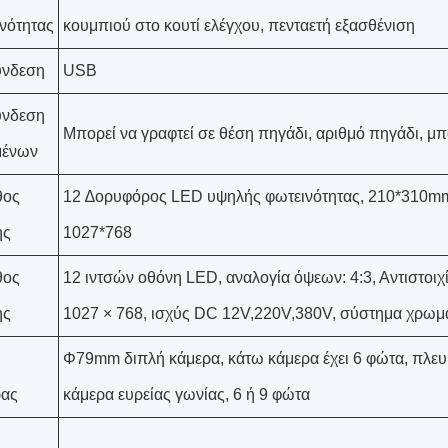
νότητας
κουμπιού στο κουτί ελέγχου, πενταετή εξασθένιση
ύνδεση
USB
ύνδεση
Μπορεί να γραφτεί σε θέση πηγάδι, αριθμό πηγάδι, μπ
μένων
θος
12 ∆ορυφόρος LED υψηλής φωτεινότητας, 210*310mm,
ης
1027*768
θος
12 ιντσών οθόνη LED, αναλογία όψεων: 4:3, Αντιστοιχ
ης
1027 × 768, ισχύς DC 12V,220V,380V, σύστημα χρ
Φ79mm διπλή κάμερα, κάτω κάμερα έχει 6 φώτα, πλευ
ρας
κάμερα ευρείας γωνίας, 6 ή 9 φώτα