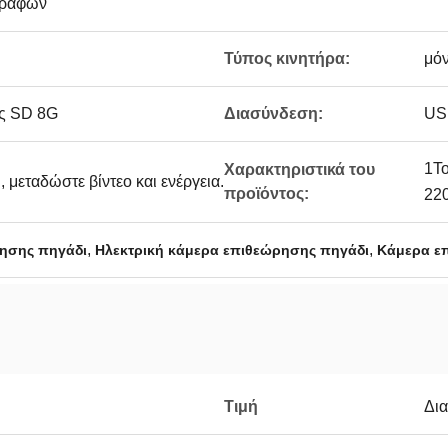
γραφών
Τύπος κινητήρα:
μό
ας SD 8G
Διασύνδεση:
US
1Το
Χαρακτηριστικά του
, μεταδώστε βίντεο και ενέργεια.
προϊόντος:
220
,
,
ησης πηγάδι
Ηλεκτρική κάμερα επιθεώρησης πηγάδι
Κάμερα ε
Τιμή
Δι