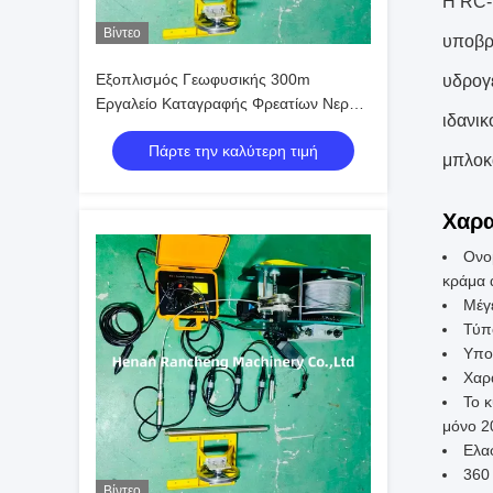
Η RC-
Βίντεο
υποβρ
Εξοπλισμός Γεωφυσικής 300m
υδρογ
Εργαλείο Καταγραφής Φρεατίων Νερού
ιδανι
Σύστημα Καταγραφής Μέτρησης
Πάρτε την καλύτερη τιμή
Φαινομενικής Αντίστασης
μπλοκ
Χαρα
Ονο
κράμα 
Μέγ
Τύπ
Υπο
Χαρ
Το κ
μόνο 
Ελα
360 
Βίντεο