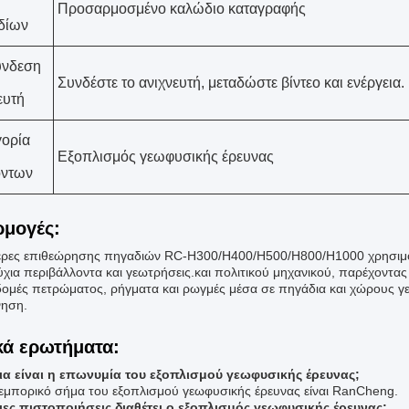
Προσαρμοσμένο καλώδιο καταγραφής
δίων
ύνδεση
Συνδέστε το ανιχνευτή, μεταδώστε βίντεο και ενέργεια.
ευτή
γορία
Εξοπλισμός γεωφυσικής έρευνας
όντων
μογές:
ερες επιθεώρησης πηγαδιών RC-H300/H400/H500/H800/H1000 χρησιμοπ
χια περιβάλλοντα και γεωτρήσεις.και πολιτικού μηχανικού, παρέχοντας
ομές πετρώματος, ρήγματα και ρωγμές μέσα σε πηγάδια και χώρους γ
νηση.
κά ερωτήματα:
ια είναι η επωνυμία του εξοπλισμού γεωφυσικής έρευνας;
 εμπορικό σήμα του εξοπλισμού γεωφυσικής έρευνας είναι RanCheng.
ιες πιστοποιήσεις διαθέτει ο εξοπλισμός γεωφυσικής έρευνας;