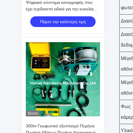
Ψηφιακό σύστημα καταγραφής που
φωτει
έχει σχεδιαστεί ειδικά για την ευκολία
της εργασίας στο πεδίο
Διασ
Πάρτε την καλύτερη τιμή
Διασ
δεδο
Μέγε
οθόν
Μέγε
οθόν
Φως
Βίντεο
κάμε
300m Γεωφυσικό εξοπλισμό Πυρήνα
Υλικό
Πυρήνα Υδάτων Πυρήνα Λογαριασμός