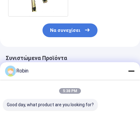
τρυπών DTH
Να συνεχίσει
Συνιστώμενα Προϊόντα
Robin
5:38 PM
Good day, what product are you looking for?
Σπειροειδής
Υψηλής
Υψηλής απόδο
τρυπάνι / σωλήνας
αποδοτικότητας
πτέρυγας
τρυπάνις για
τριών πτέρυγας
βαλφτίνης
τρυπάνι νερού και
βαλφραμίνης
βαλφτίνης για
εξερεύνηση
καρβιδίου τρυπάνι
σύνθετα στρ
Καλύτερη τιμή
Καλύτερη τιμή
Καλύτερη 