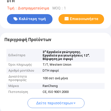
DTH
Τιμή：Διαπραγματεύσιμα
MOQ：1
Καλύτερη τιμή
Επικοινωνήστε
Περιγραφή Προϊόντων
,
3" Εργαλεία γεώτρησης
Ειδικότερα
,
Εργαλεία για γεωτρήσεις 12"
Βόρφηση με σφυρί
Όροι πληρωμής
T/T, Western Union
Αριθμό μοντέλου
DTH σφυρί
Δυνατότητα
100 σετ ανά μήνα
προσφοράς
Μάρκα
RanCheng
Πιστοποίηση
CE, ISO 9001:2000
Δείτε περισσότερων