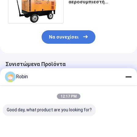
αεροσυμπιεστή
γεωτρικής 194KW 18 -
19m3 / min χωρητικότητα
Να συνεχίσει
Συνιστώμενα Προϊόντα
Robin
12:17 PM
Good day, what product are you looking for?
Συμπίεσμος αέρα
29m3/Min (1025cfm)
KSCY-400/14.
S125D με κινητήρα
Αεροσυμπιεστή
400cfm Ντίζε
Cu-mmins 410KW για
χωρητικότητα
φορητός