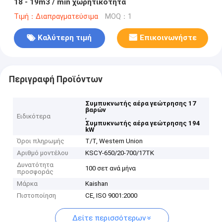
18 - 19m3 / min χωρητικότητα
Τιμή：Διαπραγματεύσιμα
MOQ：1
Καλύτερη τιμή
Επικοινωνήστε
Περιγραφή Προϊόντων
Συμπυκνωτής αέρα γεώτρησης 17
βαρών
Ειδικότερα
,
Συμπυκνωτής αέρα γεώτρησης 194
kW
Όροι πληρωμής
T/T, Western Union
Αριθμό μοντέλου
KSCY-650/20-700/17TK
Δυνατότητα
100 σετ ανά μήνα
προσφοράς
Μάρκα
Kaishan
Πιστοποίηση
CE, ISO 9001:2000
Δείτε περισσότερων