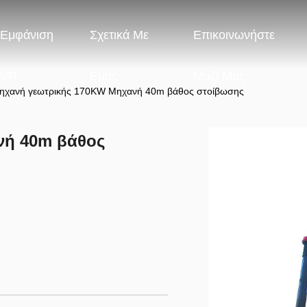
Εμφάνιση
Σχετικά Με
Επικοινωνήστε
VR
Εμάς
Μαζί Μας
ηχανή γεωτρικής 170KW Μηχανή 40m βάθος στοίβωσης
νή 40m βάθος