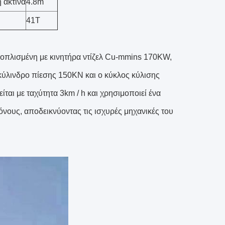
 ακτίνα
4.8m
41Τ
εξοπλισμένη με κινητήρα ντίζελ Cu-mmins 170KW,
κύλινδρο πίεσης 150KN και ο κύκλος κύλισης
ι με ταχύτητα 3km / h και χρησιμοποιεί ένα
όνους, αποδεικνύοντας τις ισχυρές μηχανικές του