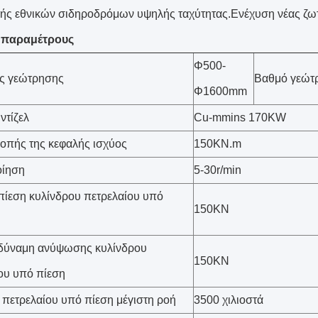
ής εθνικών σιδηροδρόμων υψηλής ταχύτητας.Ενέχυση νέας ζωτ
ς παραμέτρους
Φ500-
ος γεώτρησης
Βαθμό γεώτ
Φ1600mm
ντίζελ
Cu-mmins 170KW
οπής της κεφαλής ισχύος
150KN.m
ίηση
5-30r/min
πίεση κυλίνδρου πετρελαίου υπό
150KN
 δύναμη ανύψωσης κυλίνδρου
150KN
ου υπό πίεση
 πετρελαίου υπό πίεση μέγιστη ροή
3500 χιλιοστά