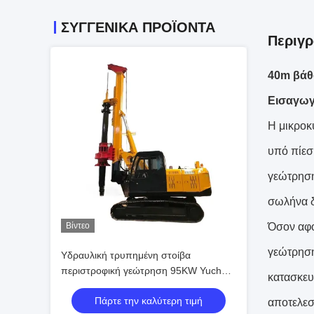
ΣΥΓΓΕΝΙΚΆ ΠΡΟΪΌΝΤΑ
Περιγρ
40m βάθ
Εισαγωγ
Η μικροκ
υπό πίεσ
γεώτρηση
σωλήνα δ
Βίντεο
Όσον αφο
γεώτρηση
Υδραυλική τρυπημένη στοίβα
περιστροφική γεώτρηση 95KW Yuchai
κατασκευ
κινητήρας 15m βάθος στοίβασης
Πάρτε την καλύτερη τιμή
αποτελεσμ