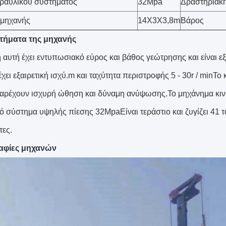
ραυλικού συστήματος
32Mpa
Δραστηριακή
 μηχανής
14X3X3,8m
Βάρος
τήματα της μηχανής
 αυτή έχει εντυπωσιακό εύρος και βάθος γεώτρησης και είναι 
ει εξαιρετική ισχύ.m και ταχύτητα περιστροφής 5 - 30
r / min
Το 
ρέχουν ισχυρή ώθηση και δύναμη ανύψωσης.Το μηχάνημα κινείτα
ό σύστημα υψηλής πίεσης 32MpaΕίναι τεράστιο και ζυγίζει 41 τ
τες.
φίες μηχανών