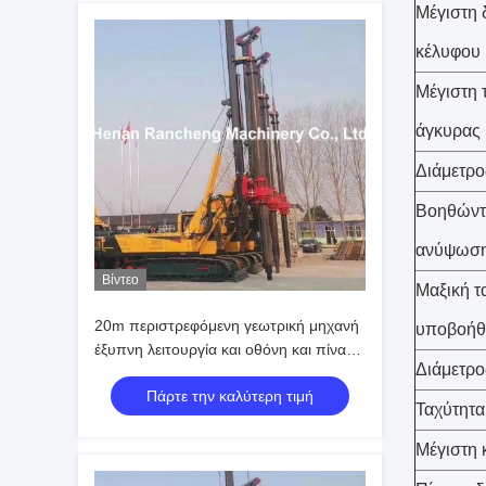
Μέγιστη 
κέλυφου
Μέγιστη 
άγκυρας
Διάμετρο
Βοηθώντα
ανύψωσ
Βίντεο
Μαξική τ
20m περιστρεφόμενη γεωτρική μηχανή
υποβοήθ
έξυπνη λειτουργία και οθόνη και πίνακα
Διάμετρο
ελέγχου με άγγιγμα γεωτρική μηχανή
Πάρτε την καλύτερη τιμή
Ταχύτητα
Μέγιστη 