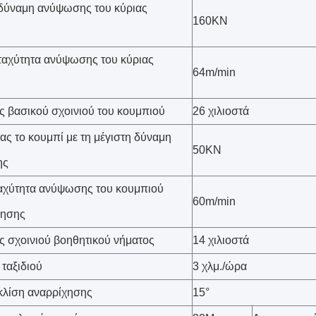
δύναμη ανύψωσης του κύριας
160KN
ταχύτητα ανύψωσης του κύριας
64m/min
ς βασικού σχοινιού του κουμπιού
26 χιλιοστά
ς το κουμπί με τη μέγιστη δύναμη
50KN
ης
αχύτητα ανύψωσης του κουμπιού
60m/min
ησης
ς σχοινιού βοηθητικού νήματος
14 χιλιοστά
 ταξιδιού
3 χλμ./ώρα
κλίση αναρρίχησης
15°