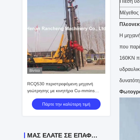
Πίεση υδ
Μέγεθος
Πλεονεκ
Η μηχανή
που παρέχ
160KN πα
υδραυλικ
Βίντεο
δυνατότη
RCQ530 περιστρεφόμενη μηχανή
γεώτρησης με κινητήρα Cu-mmins
Φωτογρα
150KW
Πάρτε την καλύτερη τιμή
ΜΑΣ ΕΛΆΤΕ ΣΕ ΕΠΑΦΉ ΜΕ