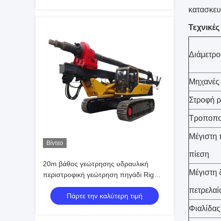
κατασκευ
Τεχνικέ
Διάμετρ
Μηχανές 
Στροφή ρ
Τροποπο
Μέγιστη 
Βίντεο
πίεση
20m βάθος γεώτρησης υδραυλική
Μέγιστη
περιστροφική γεώτρηση πηγάδι Rig
205 ίππων κινητήρας ντίζελ
πετρελαί
Πάρτε την καλύτερη τιμή
Φιαλίδας