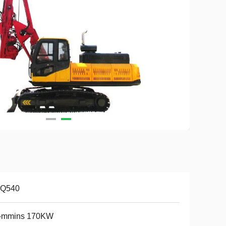
Q540
-mmins 170KW