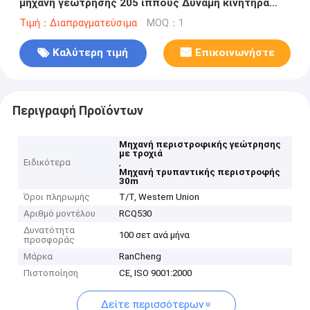
μηχανή γεώτρησης 205 ίππους Δύναμη κινητήρα
ντίζελ
Τιμή：Διαπραγματεύσιμα
MOQ：1
Καλύτερη τιμή
Επικοινωνήστε
Περιγραφή Προϊόντων
Μηχανή περιστροφικής γεώτρησης
με τροχιά
Ειδικότερα
,
Μηχανή τρυπαντικής περιστροφής
30m
Όροι πληρωμής
T/T, Western Union
Αριθμό μοντέλου
RCQ530
Δυνατότητα
100 σετ ανά μήνα
προσφοράς
Μάρκα
RanCheng
Πιστοποίηση
CE, ISO 9001:2000
Δείτε περισσότερων