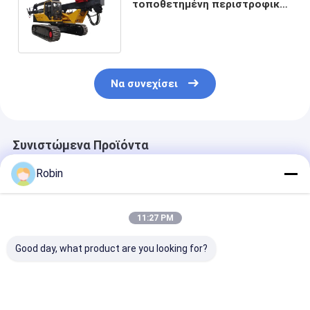
τοποθετημένη περιστροφική
μηχανή γεώτρησης 205
ίππους Δύναμη κινητήρα
ντίζελ
Να συνεχίσει
Συνιστώμενα Προϊόντα
Robin
11:27 PM
Good day, what product are you looking for?
Hydraulic Bored
Υδραυλική
20m
Rotary Drilling Rig
τρυπημένη στοίβα
περιστρεφόμ
95KW Yuchai Engine
περιστροφική
γεωτρική μηχ