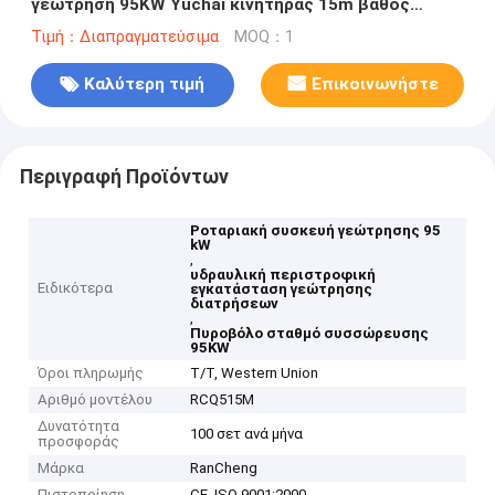
γεώτρηση 95KW Yuchai κινητήρας 15m βάθος
στοίβασης
Τιμή：Διαπραγματεύσιμα
MOQ：1
Καλύτερη τιμή
Επικοινωνήστε
Περιγραφή Προϊόντων
Ροταριακή συσκευή γεώτρησης 95
kW
,
υδραυλική περιστροφική
Ειδικότερα
εγκατάσταση γεώτρησης
διατρήσεων
,
Πυροβόλο σταθμό συσσώρευσης
95KW
Όροι πληρωμής
T/T, Western Union
Αριθμό μοντέλου
RCQ515M
Δυνατότητα
100 σετ ανά μήνα
προσφοράς
Μάρκα
RanCheng
Πιστοποίηση
CE, ISO 9001:2000