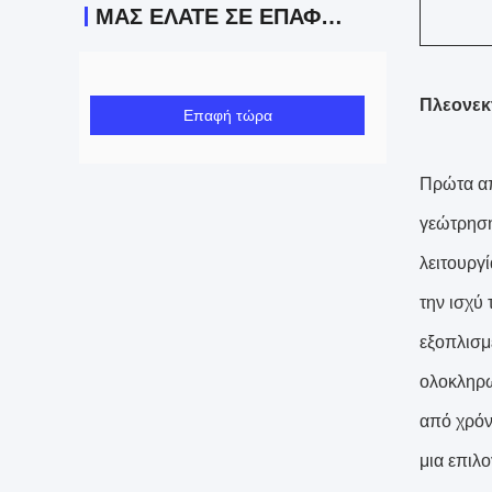
ΜΑΣ ΕΛΆΤΕ ΣΕ ΕΠΑΦΉ ΜΕ
Πλεονεκ
Επαφή τώρα
Πρώτα απ
γεώτρηση
λειτουργ
την ισχύ
εξοπλισμ
ολοκληρω
από χρόν
μια επιλ