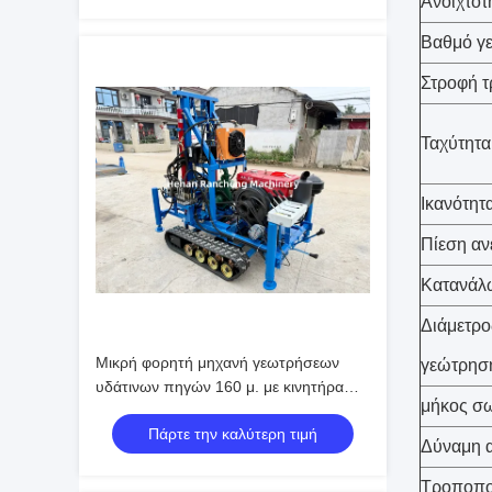
Ανοιχτότ
Βαθμό γ
Στροφή 
Ταχύτητα
Ικανότητ
Πίεση αν
Κατανάλ
Διάμετρ
Μικρή φορητή μηχανή γεωτρήσεων
γεώτρησ
υδάτινων πηγών 160 μ. με κινητήρα
μήκος σ
35HP
Πάρτε την καλύτερη τιμή
Δύναμη 
Τροποπο