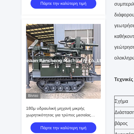
Πάρτε την καλύτερη τιμή
συμπεριλ
διάφορου
γεωτρήσε
καθήκοντ
γεώτρηση
ολοκληρώ
Τεχνικέ
Βίντεο
Σχήμα
180μ υδραυλική μηχανή μικρής
Διάστασ
χωρητικότητας για τρύπες μεσαίας
κλίμακας
βάρος
Πάρτε την καλύτερη τιμή