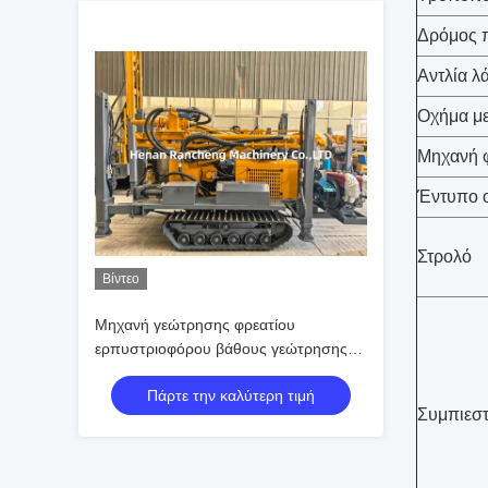
Δρόμος 
Αντλία λ
Οχήμα μ
Μηχανή 
Έντυπο 
Στρολό
Βίντεο
Μηχανή γεώτρησης φρεατίου
ερπυστριοφόρου βάθους γεώτρησης
150M με κινητήρα ντίζελ 42 KW
Πάρτε την καλύτερη τιμή
Συμπιεσ