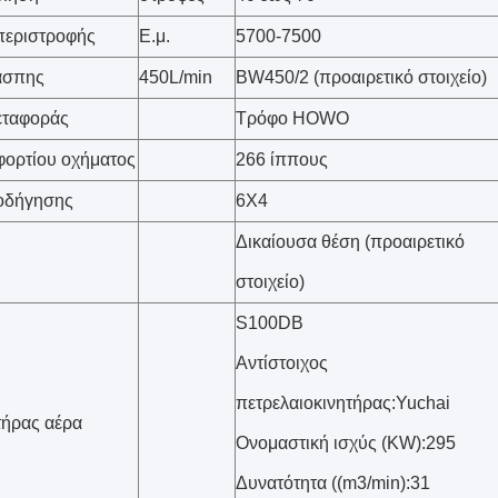
περιστροφής
Ε.μ.
5700-7500
άσπης
450L/min
BW450/2 (προαιρετικό στοιχείο)
εταφοράς
Τρόφο HOWO
φορτίου οχήματος
266 ίππους
οδήγησης
6X4
Δικαίουσα θέση (προαιρετικό
στοιχείο)
S100DB
Αντίστοιχος
πετρελαιοκινητήρας:Yuchai
τήρας αέρα
Ονομαστική ισχύς (KW):295
Δυνατότητα ((m3/min):31