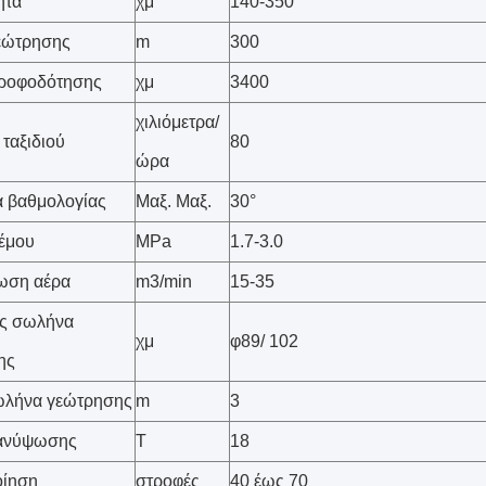
ητα
χμ
140-350
εώτρησης
m
300
τροφοδότησης
χμ
3400
χιλιόμετρα/
 ταξιδιού
80
ώρα
α βαθμολογίας
Μαξ. Μαξ.
30°
έμου
MPa
1.7-3.0
ωση αέρα
m3/min
15-35
ος σωλήνα
χμ
φ89/ 102
ης
ωλήνα γεώτρησης
m
3
ανύψωσης
Τ
18
ίηση
στροφές
40 έως 70