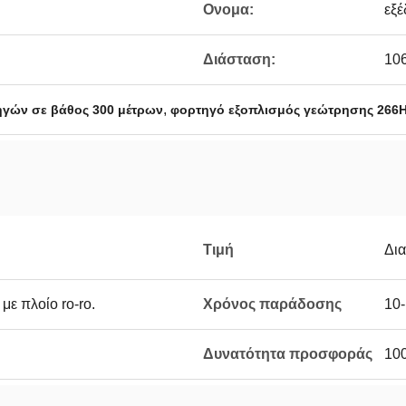
Ονομα:
εξ
Διάσταση:
10
,
γών σε βάθος 300 μέτρων
φορτηγό εξοπλισμός γεώτρησης 266
Τιμή
Δι
με πλοίο ro-ro.
Χρόνος παράδοσης
10-
Δυνατότητα προσφοράς
100