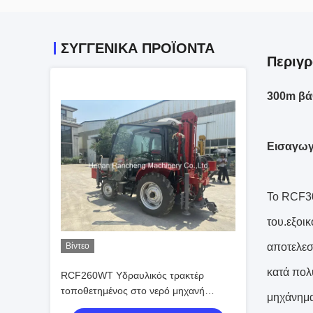
ΣΥΓΓΕΝΙΚΆ ΠΡΟΪΌΝΤΑ
Περιγρ
300m βά
Εισαγωγ
Το RCF30
του.εξοι
Βίντεο
αποτελεσ
κατά πολ
RCF260WT Υδραυλικός τρακτέρ
τοποθετημένος στο νερό μηχανή
μηχάνημα
γεώτρησης πηγάδι 100HP