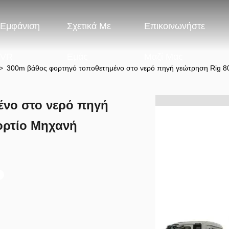
Εμφάνιση
Σχετικά Με
Επικοινωνήστε
VR
Εμάς
Μαζί Μας
>
300m βάθος φορτηγό τοποθετημένο στο νερό πηγή γεώτρηση Rig 8
ένο στο νερό πηγή
ορτίο Μηχανή