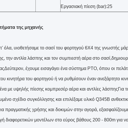
Εργασιακή πίεση (bar):25
τήματα της μηχανής
' όλα, υιοθετήσαμε το σασί του φορτηγού 6X4 της γνωστής μ
ς, την αντλία λάσπης και τον συμπιεστή αέρα στο σασί,δημιου
ίαςΔεύτερον, έχουμε εισαγάγει ένα σύστημα PTO, όπου οι πελά
 του κινητήρα του φορτηγού ή να ρυθμίσουν έναν ανεξάρτητο κι
ένα με υψηλής πίεσης κομπρεσέρ αέρα και αντλίες λάσπηςΓια 
μένο σχέδιο συγκόλλησης και επιλέξαμε υλικό Q345B ανθεκτι
ια πραγματικής χρήσης και δοκιμών στην αγορά, εξασφαλίζου
ογή διαφορετικών μοντέλων στο εύρος βάθους 200 - 800m για να