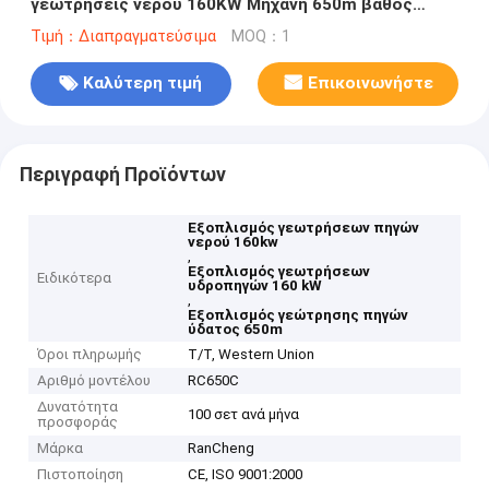
γεωτρήσεις νερού 160KW Μηχανή 650m βάθος
γεωτρήσεις
Τιμή：Διαπραγματεύσιμα
MOQ：1
Καλύτερη τιμή
Επικοινωνήστε
Περιγραφή Προϊόντων
Εξοπλισμός γεωτρήσεων πηγών
νερού 160kw
,
Εξοπλισμός γεωτρήσεων
Ειδικότερα
υδροπηγών 160 kW
,
Εξοπλισμός γεώτρησης πηγών
ύδατος 650m
Όροι πληρωμής
T/T, Western Union
Αριθμό μοντέλου
RC650C
Δυνατότητα
100 σετ ανά μήνα
προσφοράς
Μάρκα
RanCheng
Πιστοποίηση
CE, ISO 9001:2000