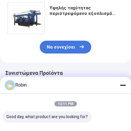
Υψηλής ταχύτητας
περιστρεφόμενο εξοπλισμό
γεωτρήσεις νερού 160KW
Μηχανή 650m βάθος γεωτρήσεις
Να συνεχίσει
Συνιστώμενα Προϊόντα
Robin
12:11 PM
Good day, what product are you looking for?
200 μέτρα
RCF260WT
180μ υδραυλι