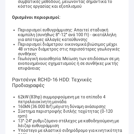
συμβατικές μεθόδους, μειώνοντας σημαντικά το
κόστος εργασίας και εξοπλισμού
Ορισμένοι περιορισμοί:
Περιορισμοί ευθυγράμμισης: Απαιτεί σταδιακή
καμπύλη (συνήθως 8°-12° ανά 100 ft) - ακατάλληλη
για απότομες αλλαγές κατεύθυνσης
Περιορισμοί διάμετρου: οικονομικά βιώσιμος μέχρι
48 ιντσών διάμετρος στις περισσότερες γεωλογικές
συνθήκες
Γεωλογική ευαισθησία: Μείωση των επιδόσεων σε μη
ενοποιημένους σχηματισμούς ή σε συνθήκες μικτής
επιφάνειας
Ραντσένγκ RCHD-16 HDD: Τεχνικές
Προδιαγραφές
62kW (83hp) συμμορφούμενη με το επίπεδο 4
πετρελαιοκίνητη μονάδα
160kN (36.000 lbf) μέγιστη δύναμη ανάσυρσης
Σύστημα περιστροφής διπλής ταχύτητας (0-120
rpm)
13°-24° ρυθμιζόμενο στέλεχος με καθοδηγούμενη με
λέιζερ ευθυγράμμιση
Υπόστεγο με ελαστικό σιδηρόδρομο για κινητικότητα