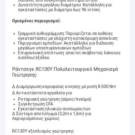
δαπάνες από συγκρίσιμα συστήματα HDD
αέρα, και εργαλεία γεώτρησης από την ίδρυσή της το
Δυνατότητα μεγάλου διαμέτρου: Κατάλληλη για
Σχετικά με εμάς
2010.η εταιρεία έχει σταδιακά καθιερώσει καλή φήμη και
εγκαταστάσεις με διάμετρο έως 96 ίντσες
επιρροή στον κλάδο.
Επισκεψή εργοστασίου
Ορισμένοι περιορισμοί:
Κατά τη διάρκεια των ετών, πάντα ακολουθούσαμε την
αρχή της ποιότητας πρώτα, δεσμευόμαστε να παρέχουμε
Έλεγχος ποιότητας
Γραμμική ευθυγράμμιση: Περιορίζεται σε ευθείες
στους πελάτες υψηλής ποιότητας, υψηλής απόδοσης
εγκαταστάσεις με ελάχιστη κατακόρυφη απόκλιση
Περιορισμοί εμποδίων: Ακατάλληλο για διέλευση
εξοπλισμό γεώτρησης.Η σειρά μας από γεωτρήσεις δεν
Επικοινωνήστε μαζί μας
μεγάλων υποεπιφανειακών εμποδίων
έχουν μόνο ισχυρές δυνατότητες γεωτρήσεις αλλά είναι
Επιφανειακή επίπτωση: απαιτεί σκάβοντας λάκκους
επίσης εύκολο να λειτουργήσειΩς απαραίτητος
εισόδου/εξόδου
Ειδήσεις
βοηθητικός εξοπλισμός για τις επιχειρήσεις γεωτρήσεις,Οι
αντλίες λάσπης και οι συμπιεστές αέρα έχουν επίσης
Ράντσεγκ RC130Y Πολυλειτουργικό Μηχανισμό
Υποθέσεις
λάβει μεγάλη προσοχή για να εξασφαλίσουν τη σταθερή
Γεώτρησης
και αποτελεσματική λειτουργία τους.
Μπλογκ
∆ Διαμόρφωση κορυφαίας κίνησης με ροπή 8.500 Nm
∆ Αντικατάστατα εργαλεία για:
Ζητήστε μια προσφορά
Ροταριακή γεώτρηση (αέρος/πνεύμα)
Συγκέντρωση CFA
Εγκατάσταση ηλιακών συσσωρευτών
∆ Σύντομο αποτύπωμα (3,2m x 1,6m) για
Ο Αντιπρόσωπός μας στο Εξωτερικό
περιορισμένους χώρους
Μηχανή τρυπήματος πηγών νερού
RC130Y εξοπλισμός γεώτρησης
Έχουμε ήδη επαγγελματίες πράκτορες στη Βουλγαρία, τη