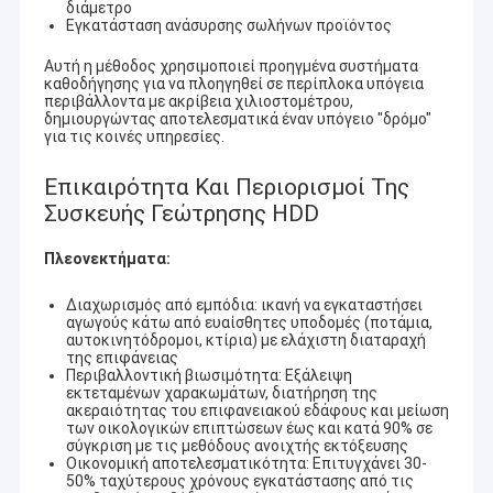
διάμετρο
Εγκατάσταση ανάσυρσης σωλήνων προϊόντος
Αυτή η μέθοδος χρησιμοποιεί προηγμένα συστήματα
καθοδήγησης για να πλοηγηθεί σε περίπλοκα υπόγεια
περιβάλλοντα με ακρίβεια χιλιοστομέτρου,
δημιουργώντας αποτελεσματικά έναν υπόγειο "δρόμο"
για τις κοινές υπηρεσίες.
Επικαιρότητα Και Περιορισμοί Της
Συσκευής Γεώτρησης HDD
Πλεονεκτήματα:
Διαχωρισμός από εμπόδια: ικανή να εγκαταστήσει
αγωγούς κάτω από ευαίσθητες υποδομές (ποτάμια,
αυτοκινητόδρομοι, κτίρια) με ελάχιστη διαταραχή
της επιφάνειας
Περιβαλλοντική βιωσιμότητα: Εξάλειψη
εκτεταμένων χαρακωμάτων, διατήρηση της
ακεραιότητας του επιφανειακού εδάφους και μείωση
των οικολογικών επιπτώσεων έως και κατά 90% σε
σύγκριση με τις μεθόδους ανοιχτής εκτόξευσης
Οικονομική αποτελεσματικότητα: Επιτυγχάνει 30-
50% ταχύτερους χρόνους εγκατάστασης από τις