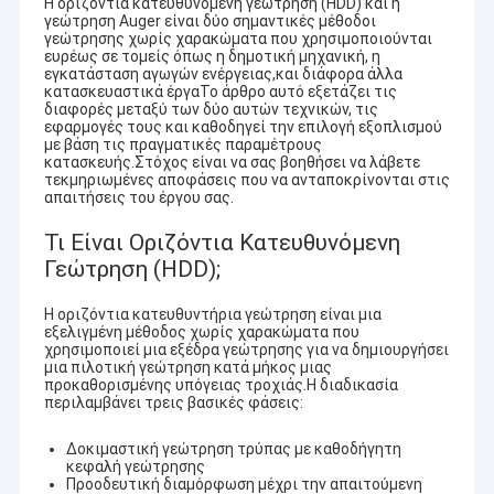
Η οριζόντια κατευθυνόμενη γεώτρηση (HDD) και η
γεώτρηση Auger είναι δύο σημαντικές μέθοδοι
γεώτρησης χωρίς χαρακώματα που χρησιμοποιούνται
ευρέως σε τομείς όπως η δημοτική μηχανική, η
εγκατάσταση αγωγών ενέργειας,και διάφορα άλλα
κατασκευαστικά έργαΤο άρθρο αυτό εξετάζει τις
διαφορές μεταξύ των δύο αυτών τεχνικών, τις
εφαρμογές τους και καθοδηγεί την επιλογή εξοπλισμού
με βάση τις πραγματικές παραμέτρους
κατασκευής.Στόχος είναι να σας βοηθήσει να λάβετε
τεκμηριωμένες αποφάσεις που να ανταποκρίνονται στις
απαιτήσεις του έργου σας.
Τι Είναι Οριζόντια Κατευθυνόμενη
Γεώτρηση (HDD);
Η οριζόντια κατευθυντήρια γεώτρηση είναι μια
εξελιγμένη μέθοδος χωρίς χαρακώματα που
χρησιμοποιεί μια εξέδρα γεώτρησης για να δημιουργήσει
μια πιλοτική γεώτρηση κατά μήκος μιας
προκαθορισμένης υπόγειας τροχιάς.Η διαδικασία
περιλαμβάνει τρεις βασικές φάσεις:
Δοκιμαστική γεώτρηση τρύπας με καθοδήγητη
κεφαλή γεώτρησης
Προοδευτική διαμόρφωση μέχρι την απαιτούμενη