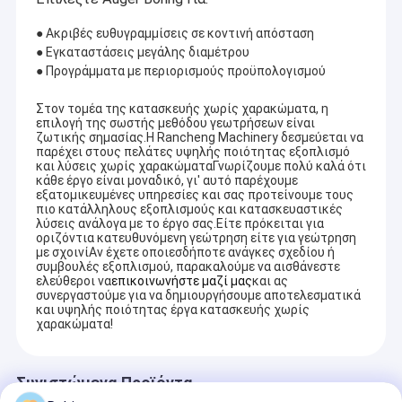
Συμπυκνωτής αέρα γεώτρησης
● Ακριβές ευθυγραμμίσεις σε κοντινή απόσταση
Αντλία λάσπης γεώτρησης
● Εγκαταστάσεις μεγάλης διαμέτρου
● Προγράμματα με περιορισμούς προϋπολογισμού
Εργαλεία γεώτρησης
Στον τομέα της κατασκευής χωρίς χαρακώματα, η
επιλογή της σωστής μεθόδου γεωτρήσεων είναι
Εξοπλισμός γεωφυσικής έρευνας
ζωτικής σημασίας.Η Rancheng Machinery δεσμεύεται να
παρέχει στους πελάτες υψηλής ποιότητας εξοπλισμό
Μηχανή κατασκευής τούβλου
και λύσεις χωρίς χαρακώματαΓνωρίζουμε πολύ καλά ότι
κάθε έργο είναι μοναδικό, γι' αυτό παρέχουμε
εξατομικευμένες υπηρεσίες και σας προτείνουμε τους
Άλλα
πιο κατάλληλους εξοπλισμούς και κατασκευαστικές
λύσεις ανάλογα με το έργο σας.Είτε πρόκειται για
οριζόντια κατευθυνόμενη γεώτρηση είτε για γεώτρηση
με σχοινίΑν έχετε οποιεσδήποτε ανάγκες σχεδίου ή
συμβουλές εξοπλισμού, παρακαλούμε να αισθάνεστε
ελεύθεροι να
επικοινωνήστε μαζί μας
και ας
συνεργαστούμε για να δημιουργήσουμε αποτελεσματικά
και υψηλής ποιότητας έργα κατασκευής χωρίς
χαρακώματα!
Συνιστώμενα Προϊόντα