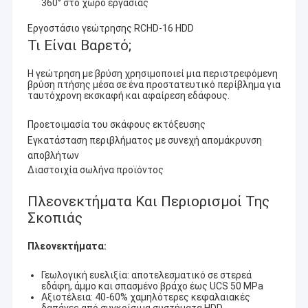
360° στο χώρο εργασίας
Εργοστάσιο γεώτρησης RCHD-16 HDD
Τι Είναι Βαρετό;
Η γεώτρηση με βρύση χρησιμοποιεί μια περιστρεφόμενη
βρύση πτήσης μέσα σε ένα προστατευτικό περίβλημα για
ταυτόχρονη εκσκαφή και αφαίρεση εδάφους.
Προετοιμασία του σκάφους εκτόξευσης
Εγκατάσταση περιβλήματος με συνεχή απομάκρυνση
αποβλήτων
∆ιαστοιχία σωλήνα προϊόντος
Πλεονεκτήματα Και Περιορισμοί Της
Σκοπιάς
Σπίτι
Πλεονεκτήματα:
Η Henan Rancheng Machinery Co., Ltd., που βρίσκεται
Προϊόντα
στην ιστορικά φημισμένη πόλη Zhengzhou, επαρχία
Γεωλογική ευελιξία: αποτελεσματικό σε στερεά
Henan, Κίνα, έχει αφιερωθεί στο σχεδιασμό και την
εδάφη, άμμο και σπασμένο βράχο έως UCS 50 MPa
Εμφάνιση VR
Αξιοτέλεια: 40-60% χαμηλότερες κεφαλαιακές
κατασκευή γεωτρήσεις, αντλίες λάσπης,Συμπυκνωτές