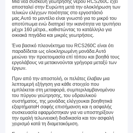
Μια νέα συσκευή γεώτρησης νερού RCS260C έχει
αποσταλεί στην Ευρώπη μετά την ολοκλήρωση των
τελικών ελέγχων ποιότητας στο εργοστάσιό
μας.Αυτό το μοντέλο είναι γνωστό για το μικρό του
αποτύπωμα ενώ διατηρεί την ικανότητα να τρυπήσει
μέχρι 160 μέτρα., καθιστώντας το κατάλληλο για
οικιακά πηγάδια και μικρές γεωτρήσεις.
Ένα βασικό πλεονέκτημα του RCS260C είναι ότι
παραδίδεται ως ολοκληρωμένη μονάδα.Αυτό
μειώνει την προετοιμασία επί τόπου και βοηθά τους
εργολάβους να μετακινούνται γρήγορα μεταξύ των
έργων.
Πριν από την αποστολή, οι πελάτες έλαβαν μια
λεπτομερή εξήγηση για κάθε στοιχείο που
εμπλέκεται στη μεταφορά, συμπεριλαμβανομένου
του πύργου γεώτρησης, του υδραυλικού
συστήματος, της μονάδας ελέγχουκαι βοηθητικά
εξαρτήματαΗ σαφής επισήμανση και η ασφαλής
συσκευασία εφαρμόστηκαν για να υποστηρίξουν
την ομαλή τελωνειακή διαδικασία και τον ασφαλή
χειρισμό κατά τη διαμετακόμιση.