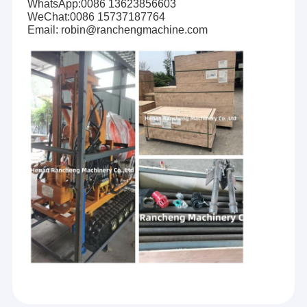
WhatsApp:0086 13623856603
WeChat:0086 15737187764
Email: robin@ranchengmachine.com