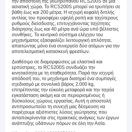
την αποστολή της γεωτρύπανου RCS200S σε μια
ασιατική χώρα. Το RCS200S μπορεί να τρυπήσει σε
βάθη έως και 200 μέτρα. Η ισχυρή κεφαλή διπλής
αντλίας του προσφέρει υψηλή ροπή και ταχύτερους
ρυθμούς διείσδυσης, επιτυγχάνοντας ταχύτητες
διάτρησης έως και 40 μέτρα ανά ώρα υπό βέλτιστες
συνθήκες. Το κεντρικό σύστημα ελέγχου του
μηχανήματος εξασφαλίζει λειτουργική απλότητα,
απαιτώντας μόνο ένα συνεργείο δύο ατόμων για την
αποτελεσματική κατασκευή φρεατίων.
Διαθέσιμο σε διαμορφώσεις με ελαστικά και
ερπύστριες, το RCS200S συνδυάζει την
κινητικότητα με τη σταθερότητα. Παρά την ισχυρή
απόδοσή του, το μηχάνημα διατηρεί ένα συμπαγές
σχεδιασμό με συνολικό βάρος 2.000 kg,
επιτρέποντας την εύκολη μεταφορά και την ταχεία
εγκατάσταση ακόμη και σε περιορισμένους ή
δύσκολους χώρους εργασίας. Αυτή η αποστολή
αντιπροσωπεύει τη συνεχή μας δέσμευση να
παρέχουμε αξιόπιστες λύσεις γεώτρησης που
ανταποκρίνονται στις πρακτικές ανάγκες των έργων
ανάπτυξης υδάτινων πόρων σε όλη την Ασία.